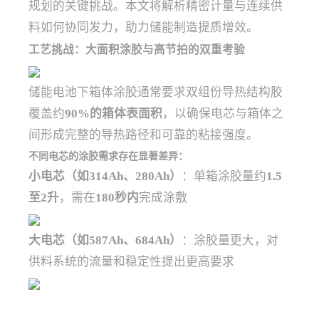
规划的关键挑战。本文将解析精密计量与连续供
料如何协同发力，助力储能制造提质增效。
工艺挑战：大面积涂胶与高节拍的双重考验
储能电池下箱体涂胶通常要求双组份导热结构胶
覆盖约
90%的箱体表面积
，以确保电芯与箱体之
间形成完整的导热路径和可靠的粘接强度。
不同电芯的涂胶需求存在显著差异：
小电芯（如314Ah、280Ah）
：单箱涂胶量约
1.5
至2升
，需在
180秒内
完成涂敷
大电芯（如587Ah、684Ah）
：涂胶量更大，对
供料系统的流量和稳定性提出更高要求