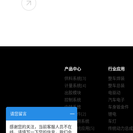
产品中心
行业应用
供料系统[3]
整车焊装
计量系统[4]
整车总装
出胶模块
电驱动
控制系统
汽车电子
中转系统
车身钣金件
请您留言
流体组件[2]
锂电
视觉检测系统
车灯
感谢您的关注，当前客服人员不在
涂胶系统应用[5]
传统动力总成
线，请填写一下您的信息，我们会