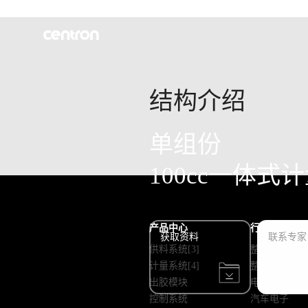
结构介绍
单组份
100cc一体式
产品中心
行业应用
获取资料
联系专家
供料系统[3]
整车焊装
计量系统[4]
整车总装
出胶模块
电驱动
控制系统
汽车电子