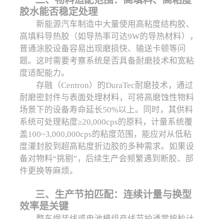
二、物料适配范围：高填料、高粘度
胶水能否稳定处理
新能源汽车制造中大量使用高粘度结构胶、
高填料导热胶（如导热率可达9W的导热材料），
普通涂胶设备容易出现磨损快、输送卡顿等问
题。这时需要考察系统是否具备耐磨技术和宽粘
度适配能力。
存融（Centron）的DuraTec耐磨技术，通过
耐磨密封件与表面处理材料，可将高磨蚀性物料
场景下的设备寿命延长50%以上。同时，其供料
系统可处理粘度≥20,000cps的原料，计量系统覆
盖100~3,000,000cps的粘度范围，能应对从低粘
度灌封胶到超高粘度折边胶的多种需求。如果设
备对物料“挑剔”，后续生产会频繁遇到断胶、部
件更换等麻烦。
三、生产节拍匹配：连续计量与换型
效率是关键
整车焊装线或电池模组产线节拍通常按秒计