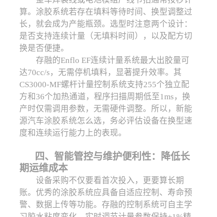
算。涂胶系统若存在填料等待时间、换型调整过
长，就会成为产能瓶颈。选型时注意两个设计：
是否支持连续计量（无填料时间），以及配方切
换是否便捷。
存融的Enflo EF连续计量系统最大出胶量可
达70cc/s，无需停机填料，显著提升效率。其
CS3000-MF螺杆计量控制系统支持255个独立配
方和36个加热通道，程序扫描周期低至1ms，换
产时仅需调用参数，无需硬件调整。所以，新能
源汽车涂胶系统怎么选，务必评估设备在换型速
度和连续运行能力上的表现。
四、智能管控与维护便利性：降低长
期运维成本
设备采购不仅要看首次投入，更要算长期
账。优秀的涂胶系统应具备自适应控制、寿命预
警、数据上传等功能。存融的控制系统可自主学
习胶水粘度变化，实时调节计量参数保持±1%精