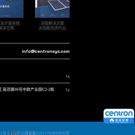
胶及计量系统
涂胶解决方案
解决方案
太阳能光伏行业
info@centronsys.com
高邓路96号中欧产业园C2-2栋
51号-2
沪公网安备31011702890836号