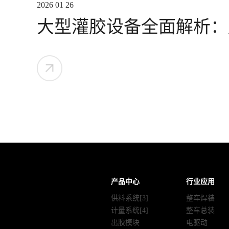
2026 01 26
大型灌胶设备全面解析：
与优质制造商指南
产品中心
行业应用
供料系统[3]
整车焊装
计量系统[4]
整车总装
出胶模块
电驱动