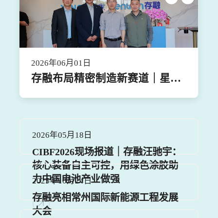
2026年06月01日
存融布局精密制造新赛道｜星戈
精密制造（无锡）盛大开业
2026年05月18日
CIBF2026现场报道｜存融汪驰宇：
核心装备自主可控，用绿色涂胶助
力中国电池产业做强
2025年10月24日
存融亮相常州国际新能源工程发展
大会